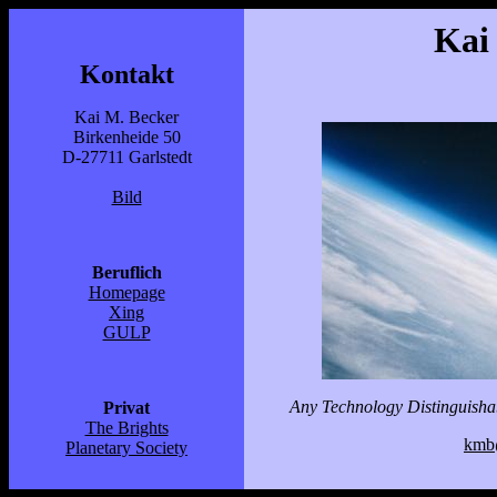
Kai
Kontakt
Kai M. Becker
Birkenheide 50
D-27711 Garlstedt
Bild
Beruflich
Homepage
Xing
GULP
Any Technology Distinguishab
Privat
The Brights
kmb
Planetary Society